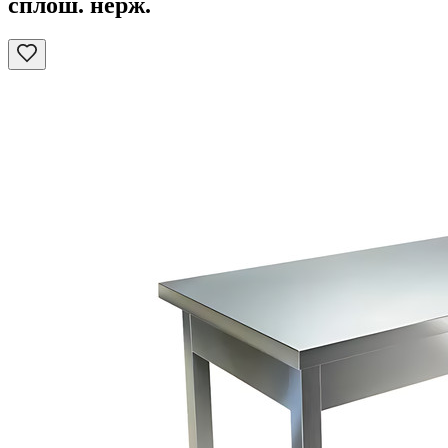
сплош. нерж.