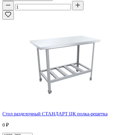
Стол разделочный СТАНДАРТ ЦК полка-решетка
0
₽