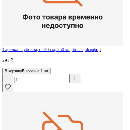
Тарелка глубокая, d=20 см, 250 мл, белая, фарфор
291
₽
В корзину
В корзине
1
шт