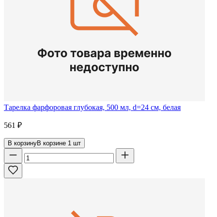
Тарелка фарфоровая глубокая, 500 мл, d=24 см, белая
561
₽
В корзину
В корзине
1
шт