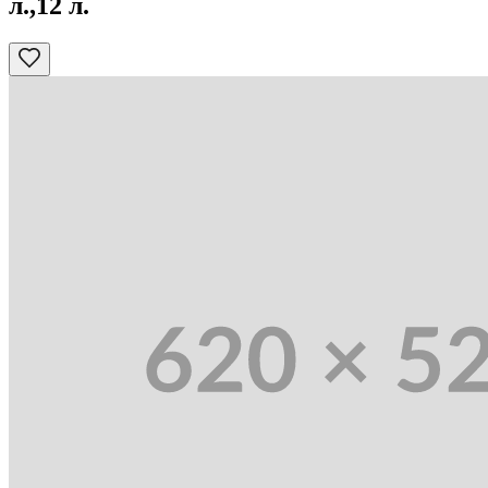
л.,12 л.