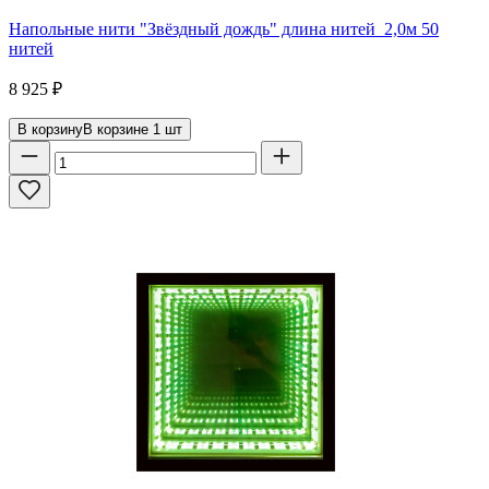
Напольные нити "Звёздный дождь" длина нитей 2,0м 50
нитей
8 925
₽
В корзину
В корзине
1
шт