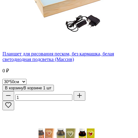
Планшет для рисования песком, без кармашка, белая
светодиодная подсветка (Массив)
0
₽
В корзину
В корзине
1
шт