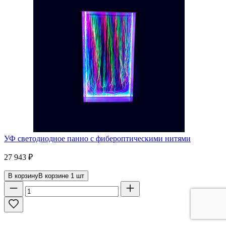
УФ светодиодное панно с фибероптическими нитями
27 943
₽
В корзину
В корзине
1
шт