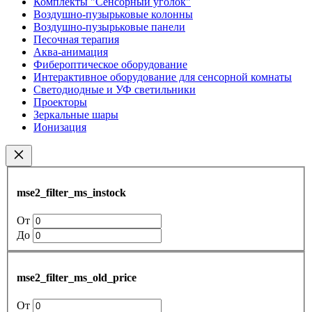
Комплекты "Сенсорный уголок"
Воздушно-пузырьковые колонны
Воздушно-пузырьковые панели
Песочная терапия
Аква-анимация
Фибероптическое оборудование
Интерактивное оборудование для сенсорной комнаты
Светодиодные и УФ светильники
Проекторы
Зеркальные шары
Ионизация
mse2_filter_ms_instock
От
До
mse2_filter_ms_old_price
От