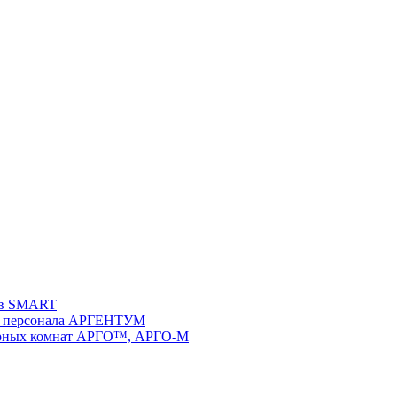
ств SMART
 и персонала АРГЕНТУМ
ворных комнат АРГО™, АРГО-М