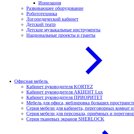
Ионизация
Развивающее оборудование
Робототехника
Логопедический кабинет
Детский театр
Детские музыкальные инструменты
Национальные проекты и гранты
Офисная мебель
Кабинет руководителя KORTEZ
Кабинет руководителя АКЦЕНТ Lux
Кабинет руководителя ПРИОРИТЕТ
Мебель для офиса, меблировка больших простран
Серия мебели для кабинета, переговорных комнат
Серия мебели для персонала, приёмных и перего
Серия тканевых экранов SHERLOCK