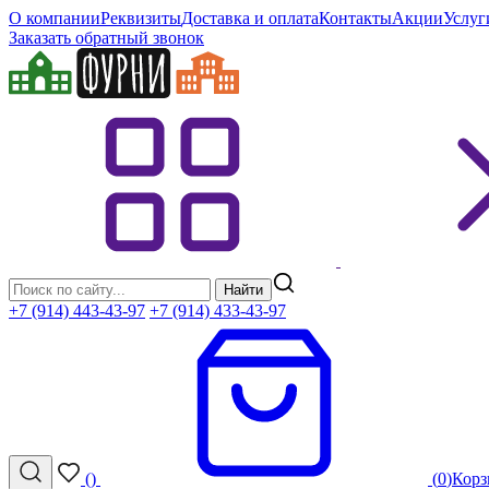
О компании
Реквизиты
Доставка и оплата
Контакты
Акции
Услуг
Заказать обратный звонок
Найти
+7 (914) 443-43-97
+7 (914) 433-43-97
(
)
(
0
)
Корз