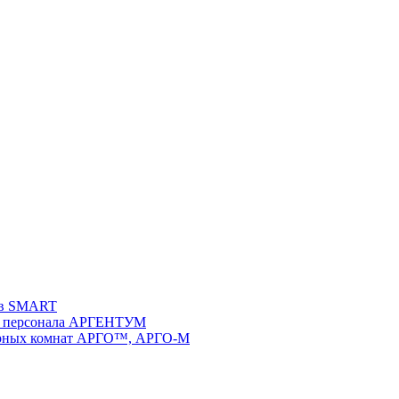
ств SMART
 и персонала АРГЕНТУМ
ворных комнат АРГО™, АРГО-М