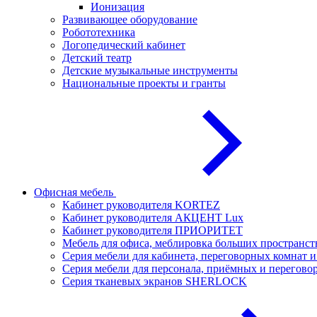
Ионизация
Развивающее оборудование
Робототехника
Логопедический кабинет
Детский театр
Детские музыкальные инструменты
Национальные проекты и гранты
Офисная мебель
Кабинет руководителя KORTEZ
Кабинет руководителя АКЦЕНТ Lux
Кабинет руководителя ПРИОРИТЕТ
Мебель для офиса, меблировка больших простран
Серия мебели для кабинета, переговорных комнат
Серия мебели для персонала, приёмных и перего
Серия тканевых экранов SHERLOCK