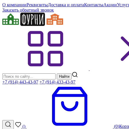
О компании
Реквизиты
Доставка и оплата
Контакты
Акции
Услуг
Заказать обратный звонок
Найти
+7 (914) 443-43-97
+7 (914) 433-43-97
(
)
(
0
)
Корз