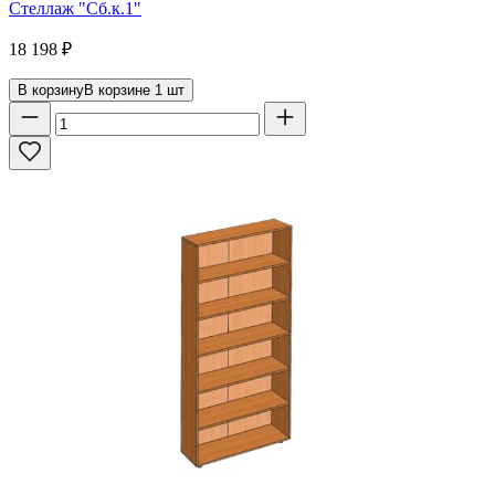
Стеллаж "Сб.к.1"
18 198
₽
В корзину
В корзине
1
шт