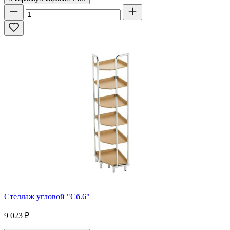
Стеллаж угловой "Сб.6"
9 023
₽