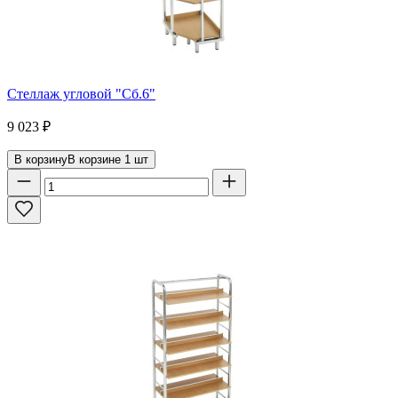
Стеллаж угловой "Сб.6"
9 023
₽
В корзину
В корзине
1
шт