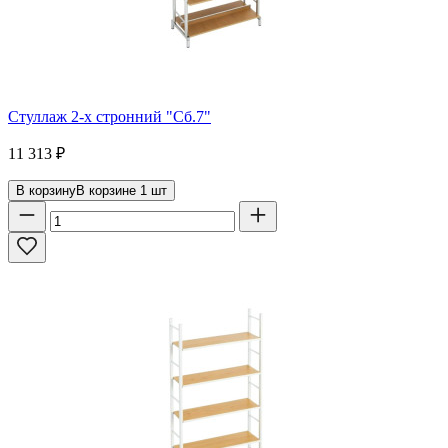
Стуллаж 2-х стронний "Сб.7"
11 313
₽
В корзину
В корзине
1
шт