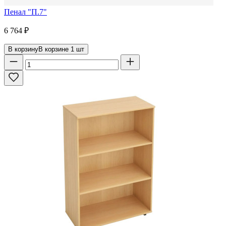
Пенал "П.7"
6 764
₽
В корзину
В корзине
1
шт