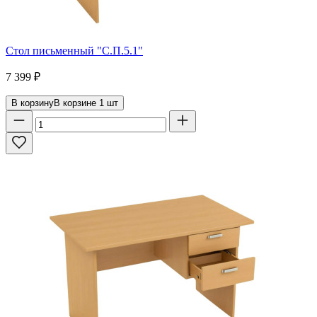
Стол письменный "С.П.5.1"
7 399
₽
В корзину
В корзине
1
шт