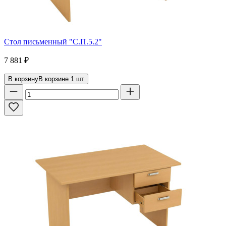
Стол письменный "С.П.5.2"
7 881
₽
В корзину
В корзине
1
шт