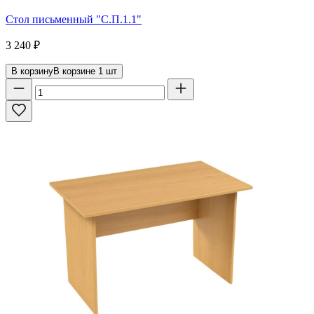
Стол письменный "С.П.1.1"
3 240
₽
В корзину
В корзине
1
шт