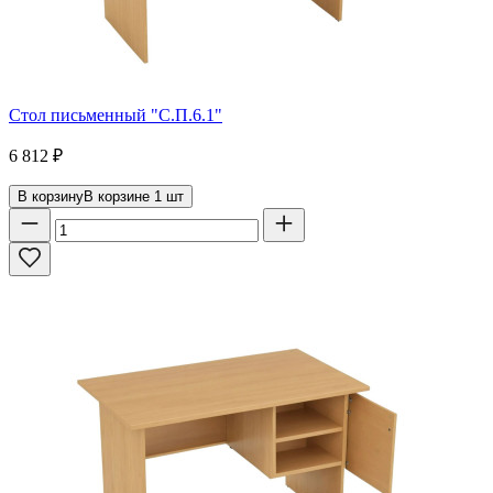
Стол письменный "С.П.6.1"
6 812
₽
В корзину
В корзине
1
шт