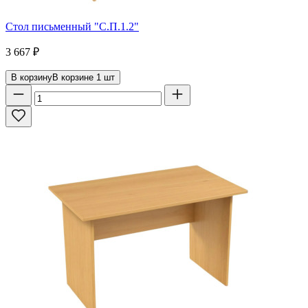
Стол письменный "С.П.1.2"
3 667
₽
В корзину
В корзине
1
шт