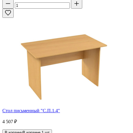
Стол письменный "С.П.1.4"
4 507
₽
В корзину
В корзине
1
шт