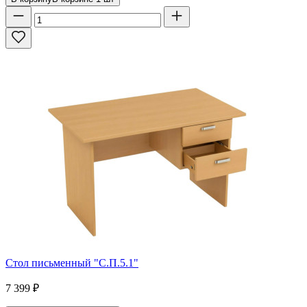
Стол письменный "С.П.5.1"
7 399
₽