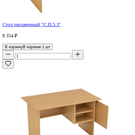
Стол письменный "С.П.5.3"
8 354
₽
В корзину
В корзине
1
шт