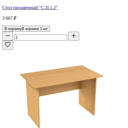
Стол письменный "С.П.1.2"
3 667
₽
В корзину
В корзине
1
шт