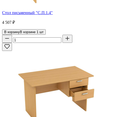
Стол письменный "С.П.1.4"
4 507
₽
В корзину
В корзине
1
шт