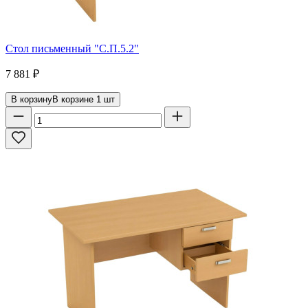
Стол письменный "С.П.5.2"
7 881
₽
В корзину
В корзине
1
шт