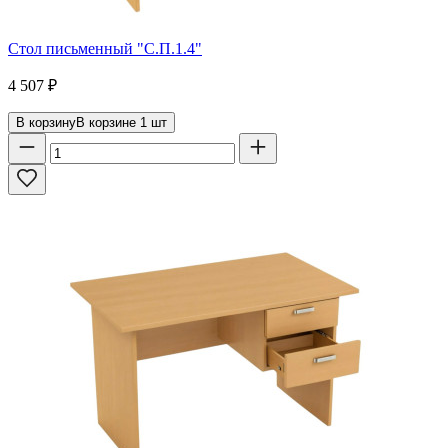
Стол письменный "С.П.1.4"
4 507
₽
В корзину
В корзине
1
шт