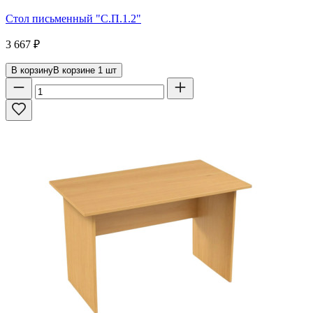
Стол письменный "С.П.1.2"
3 667
₽
В корзину
В корзине
1
шт