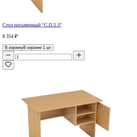
Стол письменный "С.П.5.3"
8 354
₽
В корзину
В корзине
1
шт