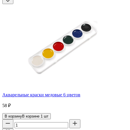
Акварельные краски медовые 6 цветов
58
₽
В корзину
В корзине
1
шт