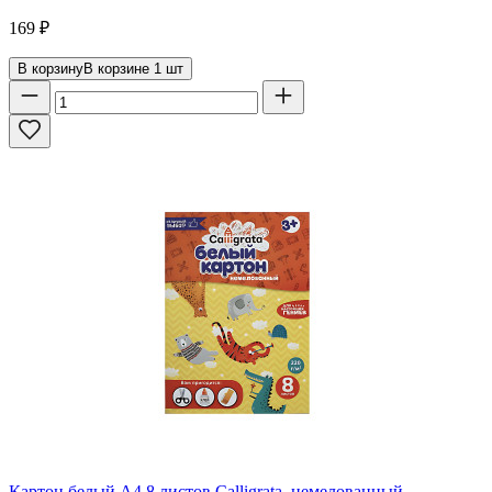
169
₽
В корзину
В корзине
1
шт
Картон белый А4 8 листов Calligrata, немелованный