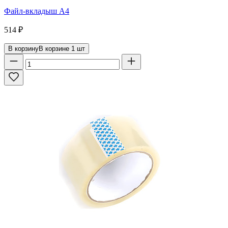
Файл-вкладыш А4
514
₽
В корзину
В корзине
1
шт