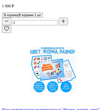
1 900
₽
В корзину
В корзине
1
шт
Игра развивающая геометрическая "Форма, размер, цвет”