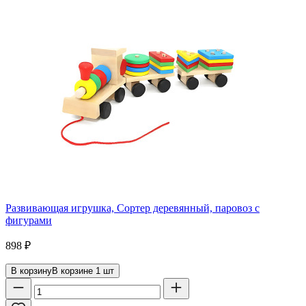
Развивающая игрушка, Сортер деревянный, паровоз с
фигурами
898
₽
В корзину
В корзине
1
шт