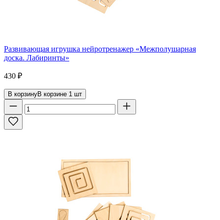
Развивающая игрушка нейротренажер «Межполушарная
доска. Лабиринты»
430
₽
В корзину
В корзине
1
шт