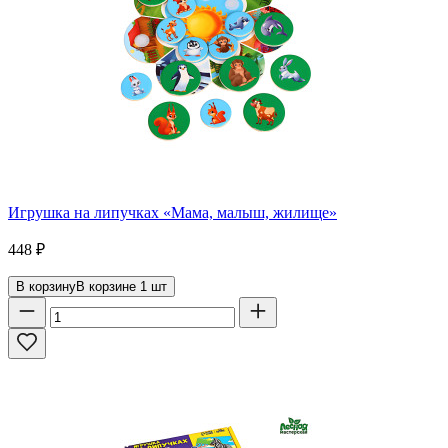
Игрушка на липучках «Мама, малыш, жилище»
448
₽
В корзину
В корзине
1
шт