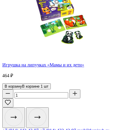
Игрушка на липучках «Мамы и их дети»
464
₽
В корзину
В корзине
1
шт