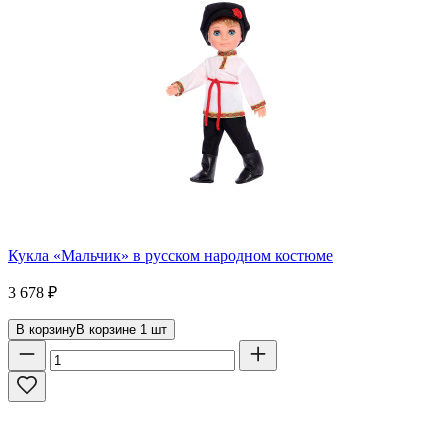
Кукла «Мальчик» в русском народном костюме
3 678
₽
В корзину
В корзине
1
шт