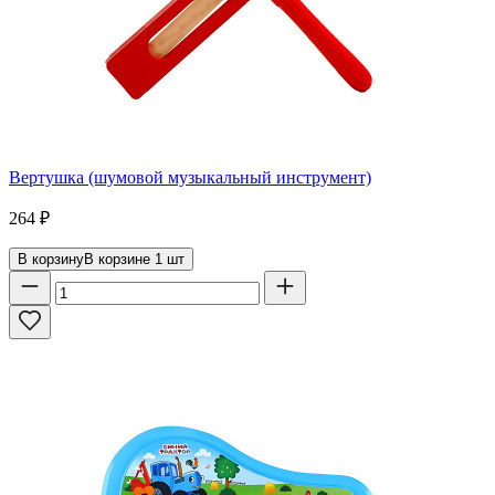
Вертушка (шумовой музыкальный инструмент)
264
₽
В корзину
В корзине
1
шт