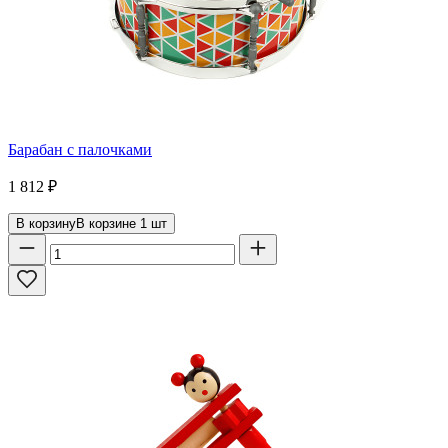
Барабан с палочками
1 812
₽
В корзину
В корзине
1
шт