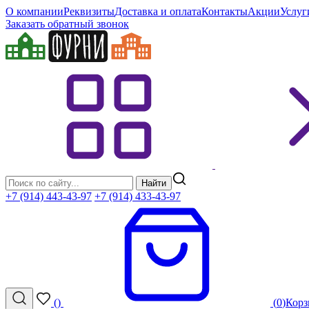
О компании
Реквизиты
Доставка и оплата
Контакты
Акции
Услуг
Заказать обратный звонок
Найти
+7 (914) 443-43-97
+7 (914) 433-43-97
(
)
(
0
)
Корз