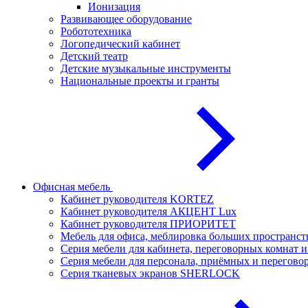
Ионизация
Развивающее оборудование
Робототехника
Логопедический кабинет
Детский театр
Детские музыкальные инструменты
Национальные проекты и гранты
Офисная мебель
Кабинет руководителя KORTEZ
Кабинет руководителя АКЦЕНТ Lux
Кабинет руководителя ПРИОРИТЕТ
Мебель для офиса, меблировка больших простран
Серия мебели для кабинета, переговорных комнат
Серия мебели для персонала, приёмных и перего
Серия тканевых экранов SHERLOCK