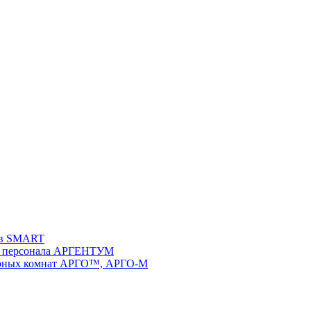
ств SMART
 и персонала АРГЕНТУМ
ворных комнат АРГО™, АРГО-М