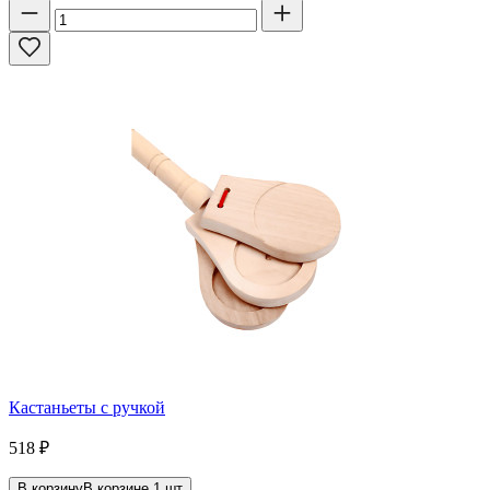
Кастаньеты с ручкой
518
₽
В корзину
В корзине
1
шт