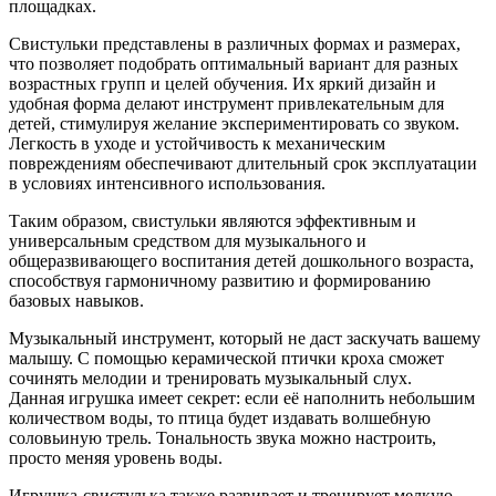
площадках.
Свистульки представлены в различных формах и размерах,
что позволяет подобрать оптимальный вариант для разных
возрастных групп и целей обучения. Их яркий дизайн и
удобная форма делают инструмент привлекательным для
детей, стимулируя желание экспериментировать со звуком.
Легкость в уходе и устойчивость к механическим
повреждениям обеспечивают длительный срок эксплуатации
в условиях интенсивного использования.
Таким образом, свистульки являются эффективным и
универсальным средством для музыкального и
общеразвивающего воспитания детей дошкольного возраста,
способствуя гармоничному развитию и формированию
базовых навыков.
Музыкальный инструмент, который не даст заскучать вашему
малышу. С помощью керамической птички кроха сможет
сочинять мелодии и тренировать музыкальный слух.
Данная игрушка имеет секрет: если её наполнить небольшим
количеством воды, то птица будет издавать волшебную
соловьиную трель. Тональность звука можно настроить,
просто меняя уровень воды.
Игрушка-свистулька также развивает и тренирует мелкую