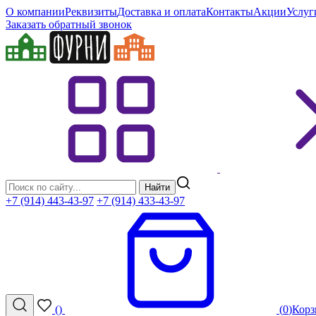
О компании
Реквизиты
Доставка и оплата
Контакты
Акции
Услуг
Заказать обратный звонок
Найти
+7 (914) 443-43-97
+7 (914) 433-43-97
(
)
(
0
)
Корз