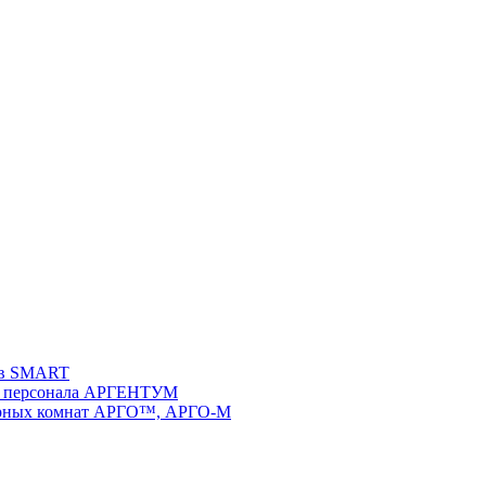
ств SMART
 и персонала АРГЕНТУМ
ворных комнат АРГО™, АРГО-М