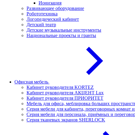
Ионизация
Развивающее оборудование
Робототехника
Логопедический кабинет
Детский театр
Детские музыкальные инструменты
Национальные проекты и гранты
Офисная мебель
Кабинет руководителя KORTEZ
Кабинет руководителя АКЦЕНТ Lux
Кабинет руководителя ПРИОРИТЕТ
Мебель для офиса, меблировка больших простран
Серия мебели для кабинета, переговорных комнат
Серия мебели для персонала, приёмных и перего
Серия тканевых экранов SHERLOCK