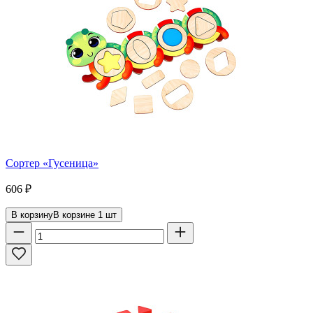
Сортер «Гусеница»
606
₽
В корзину
В корзине
1
шт