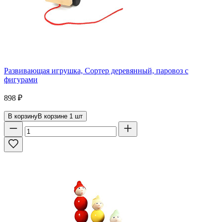
Развивающая игрушка, Сортер деревянный, паровоз с
фигурами
898
₽
В корзину
В корзине
1
шт