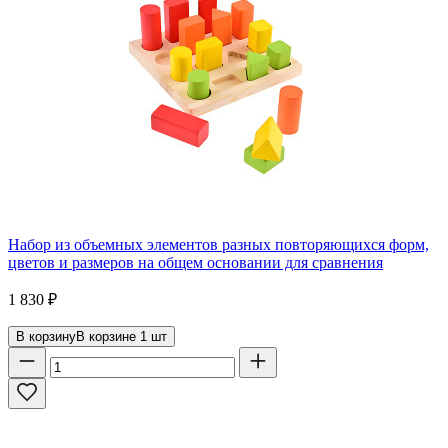
Набор из объемных элементов разных повторяющихся форм,
цветов и размеров на общем основании для сравнения
1 830
₽
В корзину
В корзине
1
шт