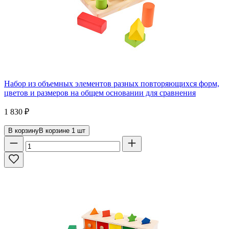
Набор из объемных элементов разных повторяющихся форм,
цветов и размеров на общем основании для сравнения
1 830
₽
В корзину
В корзине
1
шт