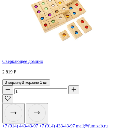
Сверкающее домино
2 819
₽
В корзину
В корзине
1
шт
+7 (914) 443-43-97
+7 (914) 433-43-97
mail@furnizab.ru