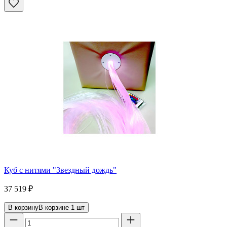
Куб с нитями "Звездный дождь"
37 519
₽
В корзину
В корзине
1
шт