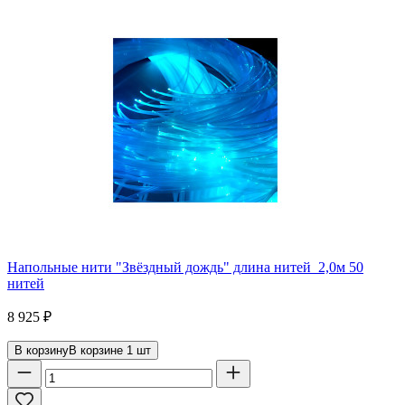
Напольные нити "Звёздный дождь" длина нитей 2,0м 50
нитей
8 925
₽
В корзину
В корзине
1
шт