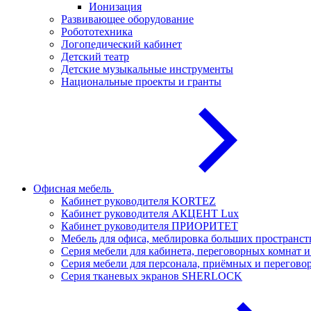
Ионизация
Развивающее оборудование
Робототехника
Логопедический кабинет
Детский театр
Детские музыкальные инструменты
Национальные проекты и гранты
Офисная мебель
Кабинет руководителя KORTEZ
Кабинет руководителя АКЦЕНТ Lux
Кабинет руководителя ПРИОРИТЕТ
Мебель для офиса, меблировка больших простран
Серия мебели для кабинета, переговорных комнат
Серия мебели для персонала, приёмных и перего
Серия тканевых экранов SHERLOCK