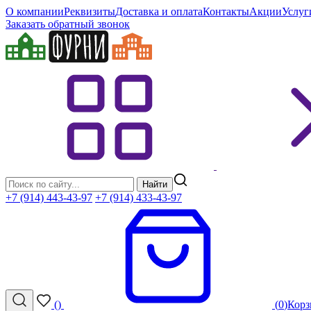
О компании
Реквизиты
Доставка и оплата
Контакты
Акции
Услуг
Заказать обратный звонок
Найти
+7 (914) 443-43-97
+7 (914) 433-43-97
(
)
(
0
)
Корз