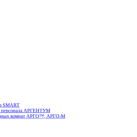
ств SMART
 и персонала АРГЕНТУМ
ворных комнат АРГО™, АРГО-М