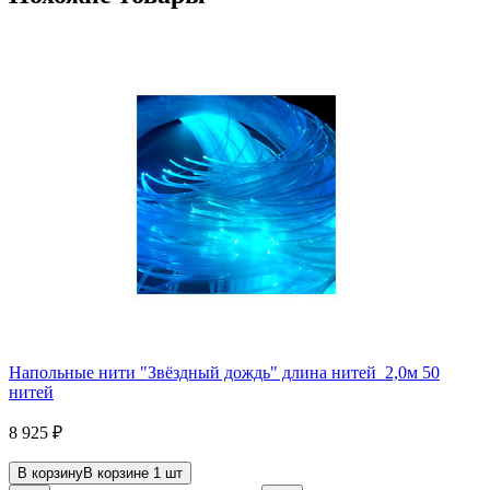
Напольные нити "Звёздный дождь" длина нитей 2,0м 50
нитей
8 925
₽
В корзину
В корзине
1
шт