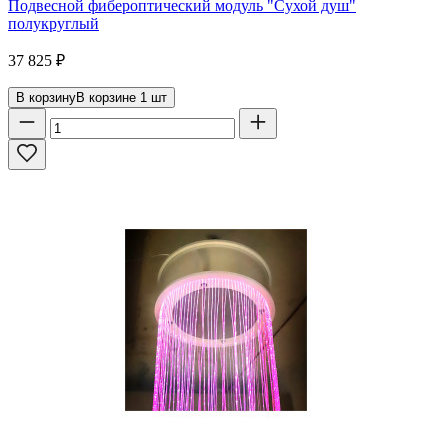
Подвесной фибероптический модуль "Сухой душ"
полукруглый
37 825
₽
В корзину
В корзине
1
шт