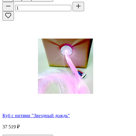
Куб с нитями "Звездный дождь"
37 519
₽