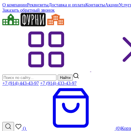
О компании
Реквизиты
Доставка и оплата
Контакты
Акции
Услуг
Заказать обратный звонок
Найти
+7 (914) 443-43-97
+7 (914) 433-43-97
(
)
(
0
)
Корз