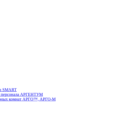
ств SMART
 и персонала АРГЕНТУМ
ворных комнат АРГО™, АРГО-М