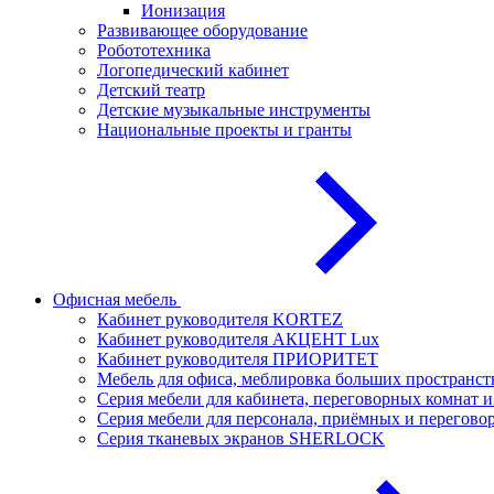
Ионизация
Развивающее оборудование
Робототехника
Логопедический кабинет
Детский театр
Детские музыкальные инструменты
Национальные проекты и гранты
Офисная мебель
Кабинет руководителя KORTEZ
Кабинет руководителя АКЦЕНТ Lux
Кабинет руководителя ПРИОРИТЕТ
Мебель для офиса, меблировка больших простран
Серия мебели для кабинета, переговорных комнат
Серия мебели для персонала, приёмных и перего
Серия тканевых экранов SHERLOCK