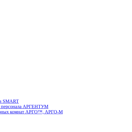
ств SMART
 и персонала АРГЕНТУМ
ворных комнат АРГО™, АРГО-М