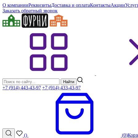
О компании
Реквизиты
Доставка и оплата
Контакты
Акции
Услуг
Заказать обратный звонок
Найти
+7 (914) 443-43-97
+7 (914) 433-43-97
(
)
(
0
)
Корз