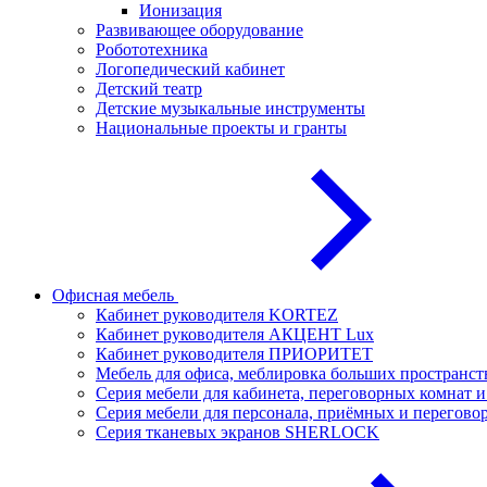
Ионизация
Развивающее оборудование
Робототехника
Логопедический кабинет
Детский театр
Детские музыкальные инструменты
Национальные проекты и гранты
Офисная мебель
Кабинет руководителя KORTEZ
Кабинет руководителя АКЦЕНТ Lux
Кабинет руководителя ПРИОРИТЕТ
Мебель для офиса, меблировка больших простран
Серия мебели для кабинета, переговорных комнат
Серия мебели для персонала, приёмных и перего
Серия тканевых экранов SHERLOCK