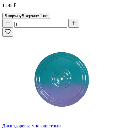
1 148
₽
В корзину
В корзине
1
шт
Диск здоровье многоцветный