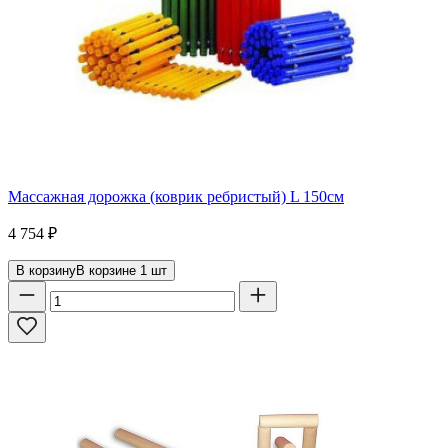
Массажная дорожка (коврик ребристый) L 150см
4 754
₽
В корзину
В корзине
1
шт