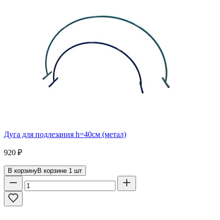
Дуга для подлезания h=40см (метал)
920
₽
В корзину
В корзине
1
шт