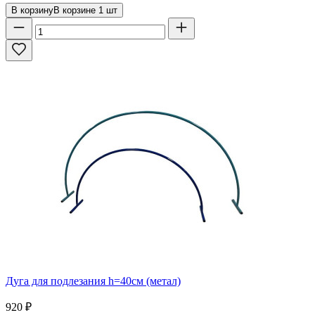
В корзину
В корзине
1
шт
Дуга для подлезания h=40см (метал)
920
₽