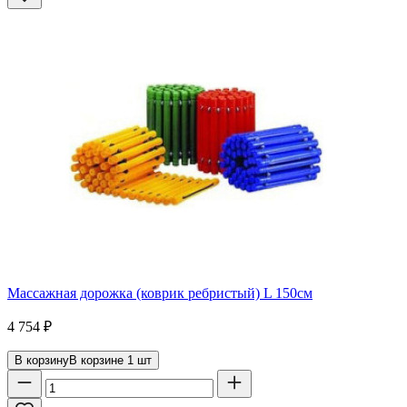
Массажная дорожка (коврик ребристый) L 150см
4 754
₽
В корзину
В корзине
1
шт