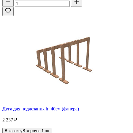
Дуга для подлезания h=40см (фанера)
2 237
₽
В корзину
В корзине
1
шт