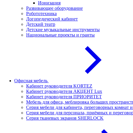
Ионизация
Развивающее оборудование
Робототехника
Логопедический кабинет
Детский театр
Детские музыкальные инструменты
Национальные проекты и гранты
Офисная мебель
Кабинет руководителя KORTEZ
Кабинет руководителя АКЦЕНТ Lux
Кабинет руководителя ПРИОРИТЕТ
Мебель для офиса, меблировка больших простран
Серия мебели для кабинета, переговорных комнат
Серия мебели для персонала, приёмных и перего
Серия тканевых экранов SHERLOCK