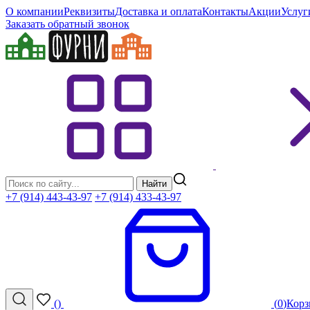
О компании
Реквизиты
Доставка и оплата
Контакты
Акции
Услуг
Заказать обратный звонок
Найти
+7 (914) 443-43-97
+7 (914) 433-43-97
(
)
(
0
)
Корз