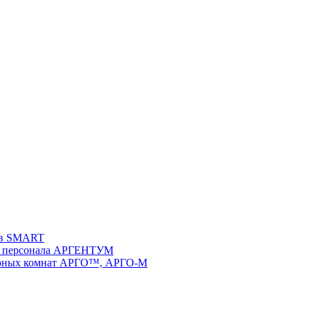
ств SMART
 и персонала АРГЕНТУМ
ворных комнат АРГО™, АРГО-М