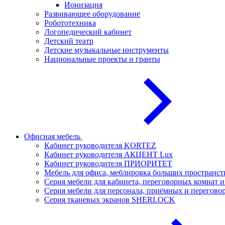
Ионизация
Развивающее оборудование
Робототехника
Логопедический кабинет
Детский театр
Детские музыкальные инструменты
Национальные проекты и гранты
Офисная мебель
Кабинет руководителя KORTEZ
Кабинет руководителя АКЦЕНТ Lux
Кабинет руководителя ПРИОРИТЕТ
Мебель для офиса, меблировка больших простран
Серия мебели для кабинета, переговорных комнат
Серия мебели для персонала, приёмных и перего
Серия тканевых экранов SHERLOCK