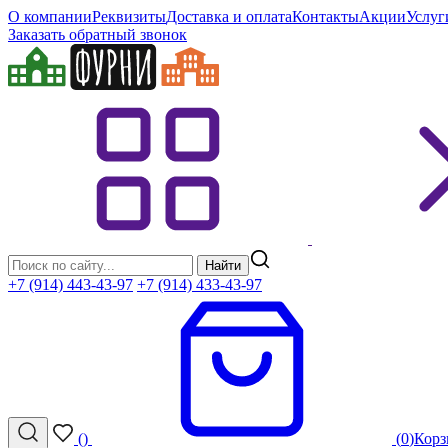
О компании
Реквизиты
Доставка и оплата
Контакты
Акции
Услуг
Заказать обратный звонок
Найти
+7 (914) 443-43-97
+7 (914) 433-43-97
(
)
(
0
)
Корз