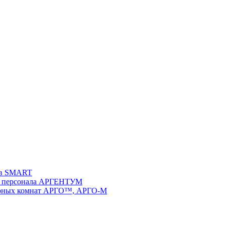
ств SMART
 и персонала АРГЕНТУМ
ворных комнат АРГО™, АРГО-М