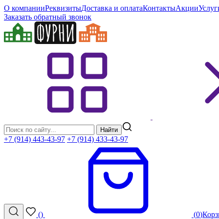
О компании
Реквизиты
Доставка и оплата
Контакты
Акции
Услуг
Заказать обратный звонок
Найти
+7 (914) 443-43-97
+7 (914) 433-43-97
(
)
(
0
)
Корз