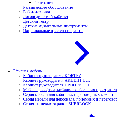
Ионизация
Развивающее оборудование
Робототехника
Логопедический кабинет
Детский театр
Детские музыкальные инструменты
Национальные проекты и гранты
Офисная мебель
Кабинет руководителя KORTEZ
Кабинет руководителя АКЦЕНТ Lux
Кабинет руководителя ПРИОРИТЕТ
Мебель для офиса, меблировка больших простран
Серия мебели для кабинета, переговорных комнат
Серия мебели для персонала, приёмных и перего
Серия тканевых экранов SHERLOCK