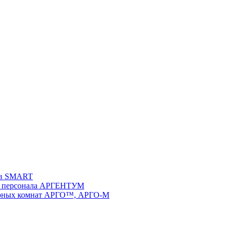
ств SMART
 и персонала АРГЕНТУМ
ворных комнат АРГО™, АРГО-М