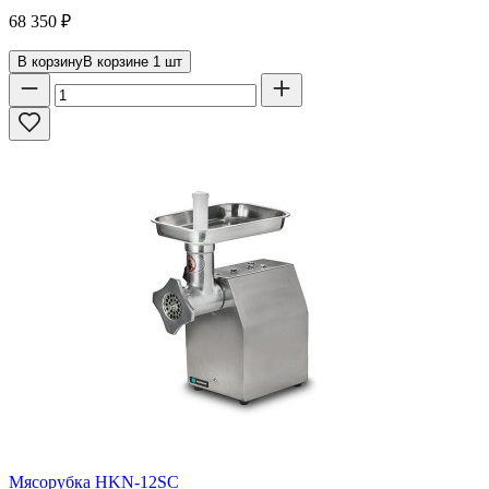
68 350
₽
В корзину
В корзине
1
шт
Мясорубка HKN-12SC