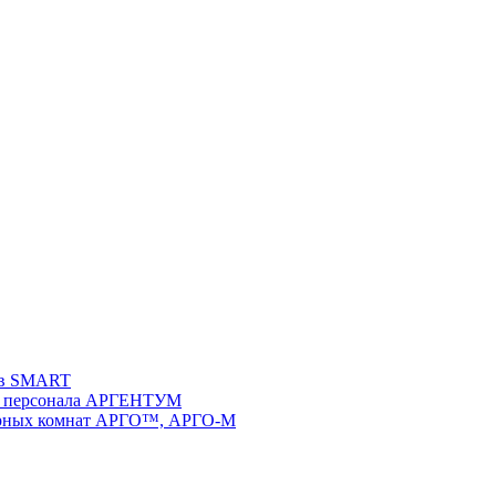
ств SMART
 и персонала АРГЕНТУМ
ворных комнат АРГО™, АРГО-М