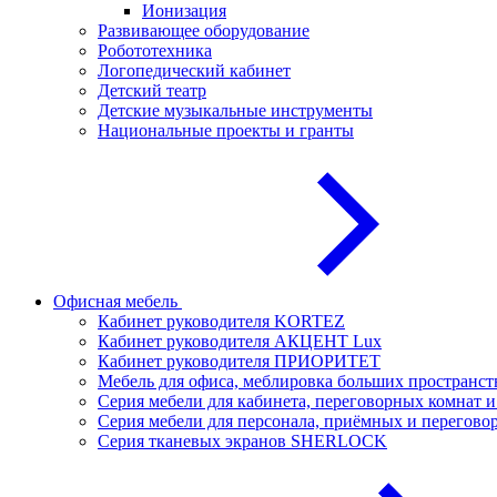
Ионизация
Развивающее оборудование
Робототехника
Логопедический кабинет
Детский театр
Детские музыкальные инструменты
Национальные проекты и гранты
Офисная мебель
Кабинет руководителя KORTEZ
Кабинет руководителя АКЦЕНТ Lux
Кабинет руководителя ПРИОРИТЕТ
Мебель для офиса, меблировка больших простран
Серия мебели для кабинета, переговорных комнат
Серия мебели для персонала, приёмных и перего
Серия тканевых экранов SHERLOCK