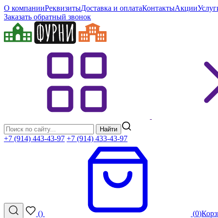
О компании
Реквизиты
Доставка и оплата
Контакты
Акции
Услуг
Заказать обратный звонок
Найти
+7 (914) 443-43-97
+7 (914) 433-43-97
(
)
(
0
)
Корз