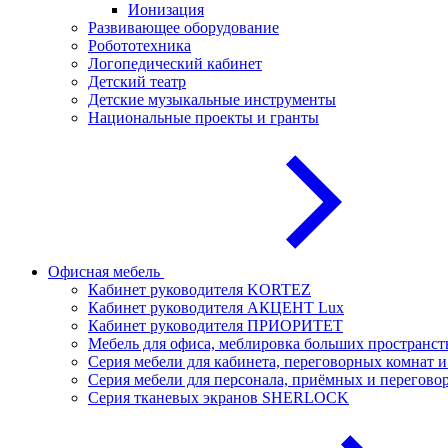
Ионизация
Развивающее оборудование
Робототехника
Логопедический кабинет
Детский театр
Детские музыкальные инструменты
Национальные проекты и гранты
Офисная мебель
Кабинет руководителя KORTEZ
Кабинет руководителя АКЦЕНТ Lux
Кабинет руководителя ПРИОРИТЕТ
Мебель для офиса, меблировка больших простран
Серия мебели для кабинета, переговорных комнат
Серия мебели для персонала, приёмных и перего
Серия тканевых экранов SHERLOCK