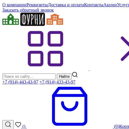
О компании
Реквизиты
Доставка и оплата
Контакты
Акции
Услуг
Заказать обратный звонок
Найти
+7 (914) 443-43-97
+7 (914) 433-43-97
(
)
(
0
)
Корз