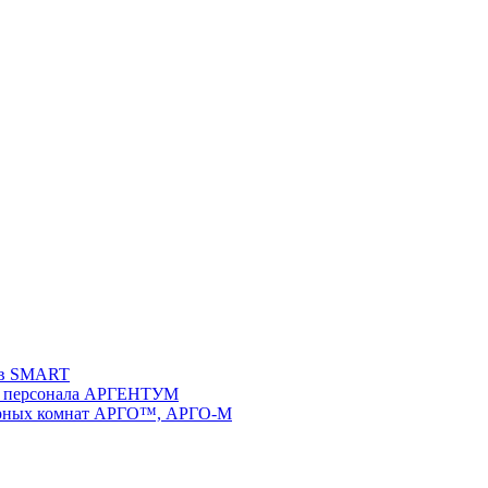
ств SMART
 и персонала АРГЕНТУМ
ворных комнат АРГО™, АРГО-М