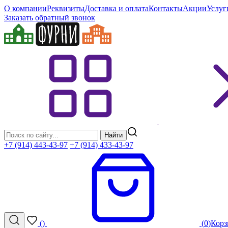
О компании
Реквизиты
Доставка и оплата
Контакты
Акции
Услуг
Заказать обратный звонок
Найти
+7 (914) 443-43-97
+7 (914) 433-43-97
(
)
(
0
)
Корз