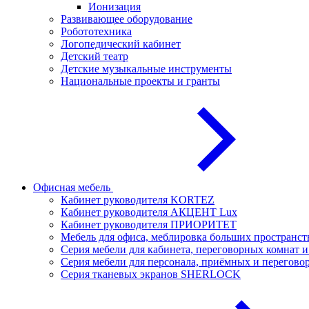
Ионизация
Развивающее оборудование
Робототехника
Логопедический кабинет
Детский театр
Детские музыкальные инструменты
Национальные проекты и гранты
Офисная мебель
Кабинет руководителя KORTEZ
Кабинет руководителя АКЦЕНТ Lux
Кабинет руководителя ПРИОРИТЕТ
Мебель для офиса, меблировка больших простран
Серия мебели для кабинета, переговорных комнат
Серия мебели для персонала, приёмных и перего
Серия тканевых экранов SHERLOCK