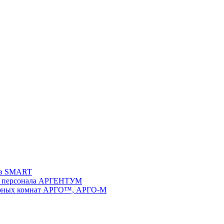
ств SMART
 и персонала АРГЕНТУМ
ворных комнат АРГО™, АРГО-М