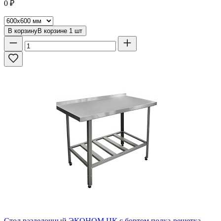
0
₽
В корзину
В корзине
1
шт
Стол разделочный ЭКОНОМ ЦК с бортом полка-решетка