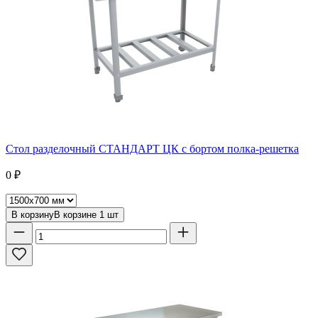
Стол разделочный СТАНДАРТ ЦК с бортом полка-решетка
0
₽
В корзину
В корзине
1
шт