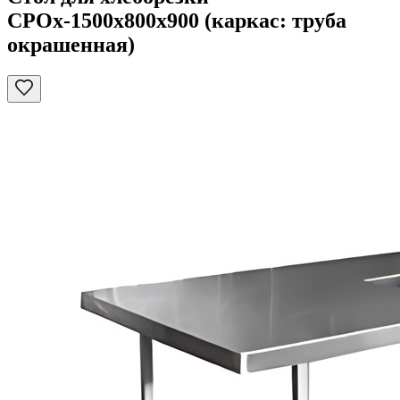
СРОх-1500х800х900 (каркас: труба
окрашенная)