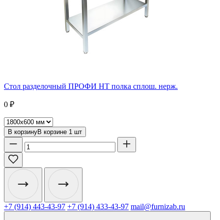
Стол разделочный ПРОФИ НТ полка сплош. нерж.
0
₽
В корзину
В корзине
1
шт
+7 (914) 443-43-97
+7 (914) 433-43-97
mail@furnizab.ru