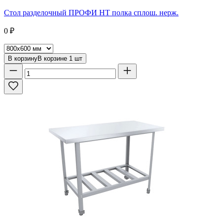
Стол разделочный ПРОФИ НТ полка сплош. нерж.
0
₽
В корзину
В корзине
1
шт