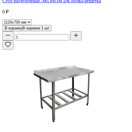
Стол разделочный ЭКОНОМ ЦК полка-решетка
0
₽
В корзину
В корзине
1
шт