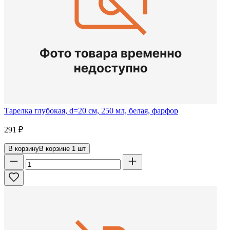
Тарелка глубокая, d=20 см, 250 мл, белая, фарфор
291
₽
В корзину
В корзине
1
шт