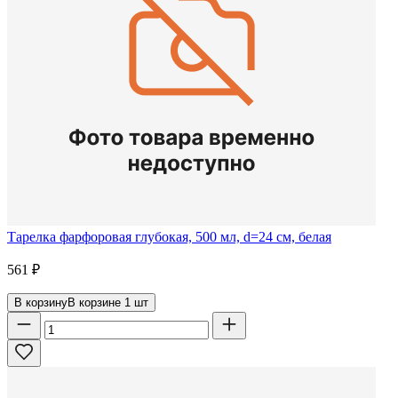
Тарелка фарфоровая глубокая, 500 мл, d=24 см, белая
561
₽
В корзину
В корзине
1
шт