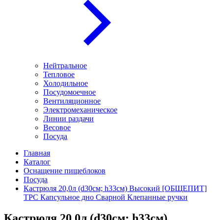
Нейтральное
Тепловое
Холодильное
Посудомоечное
Вентиляционное
Электромеханическое
Линии раздачи
Весовое
Посуда
Главная
Каталог
Оснащение пищеблоков
Посуда
Кастрюля 20,0л (d30см; h33см) Высокий [ОБЩЕПИТ]
ТРС Капсульное дно Сварной Клепанные ручки
Кастрюля 20,0л (d30см; h33см)