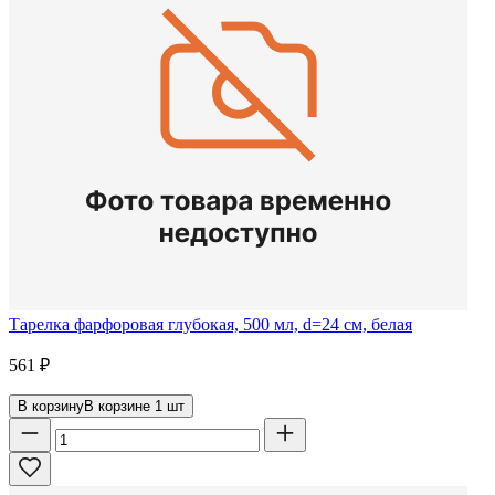
Тарелка фарфоровая глубокая, 500 мл, d=24 см, белая
561
₽
В корзину
В корзине
1
шт