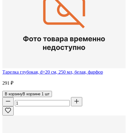
Тарелка глубокая, d=20 см, 250 мл, белая, фарфор
291
₽
В корзину
В корзине
1
шт