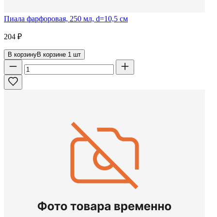
Пиала фарфоровая, 250 мл, d=10,5 см
204
₽
В корзину
В корзине
1
шт