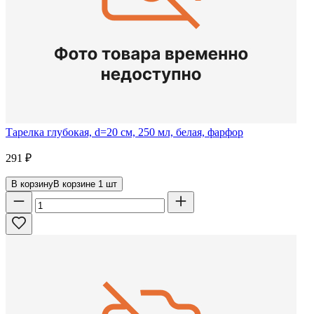
Тарелка глубокая, d=20 см, 250 мл, белая, фарфор
291
₽
В корзину
В корзине
1
шт