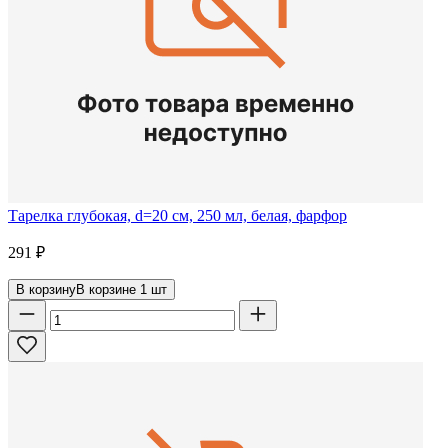
Тарелка глубокая, d=20 см, 250 мл, белая, фарфор
291
₽
В корзину
В корзине
1
шт