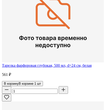
Тарелка фарфоровая глубокая, 500 мл, d=24 см, белая
561
₽
В корзину
В корзине
1
шт