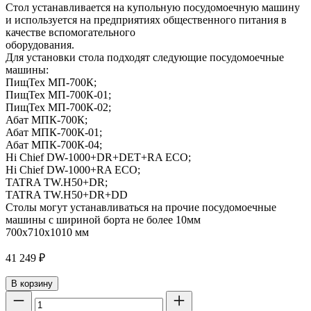
Стол устанавливается на купольную посудомоечную машину
и используется на предприятиях общественного питания в
качестве вспомогательного
оборудования.
Для установки стола подходят следующие посудомоечные
машины:
ПищТех МП-700К;
ПищТех МП-700К-01;
ПищТех МП-700К-02;
Абат МПК-700К;
Абат МПК-700К-01;
Абат МПК-700К-04;
Hi Chief DW-1000+DR+DET+RA ECO;
Hi Chief DW-1000+RA ECO;
TATRA TW.H50+DR;
TATRA TW.H50+DR+DD
Столы могут устанавливаться на прочие посудомоечные
машины с шириной борта не более 10мм
700х710х1010 мм
41 249
₽
В корзину