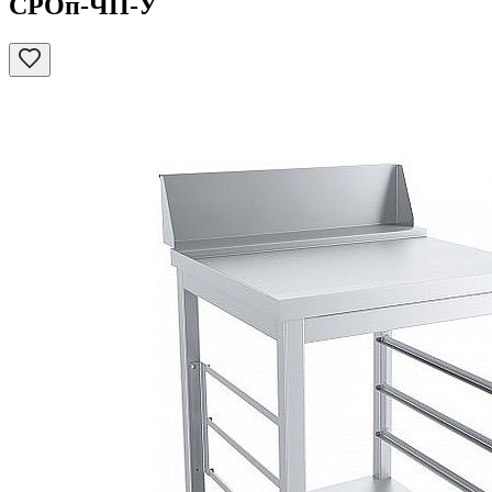
СРОп-ЧП-У