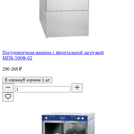
Посудомоечная машина с фронтальной загрузкой
МПК-500Ф-02
290 268
₽
В корзину
В корзине
1
шт