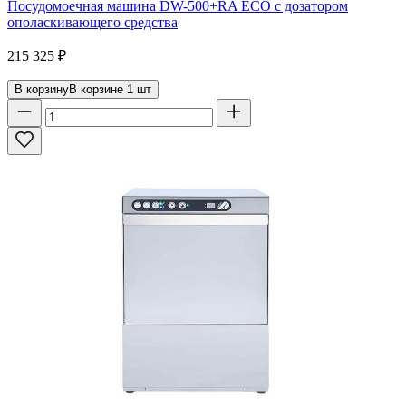
Посудомоечная машина DW-500+RA ECO с дозатором
ополаскивающего средства
215 325
₽
В корзину
В корзине
1
шт