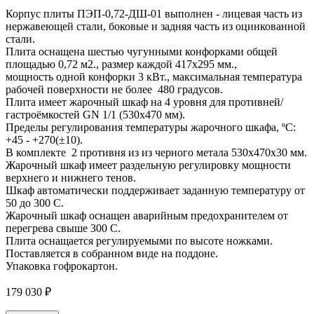
Корпус плиты ПЭП-0,72-ДШ-01 выполнен - лицевая часть из
нержавеющей стали, боковые и задняя часть из оцинкованной
стали.
Плита оснащена шестью чугунными конфорками общей
площадью 0,72 м2., размер каждой 417х295 мм.,
мощность одной конфорки 3 кВт., максимальная температура
рабочей поверхности не более 480 градусов.
Плита имеет жарочный шкаф на 4 уровня для противней/
гастроёмкостей GN 1/1 (530х470 мм).
Пределы регулирования температуры жарочного шкафа, ºС:
+45 - +270(±10).
В комплекте 2 противня из из черного метала 530х470х30 мм.
Жарочный шкаф имеет раздельную регулировку мощности
верхнего и нижнего тенов.
Шкаф автоматически поддерживает заданную температуру от
50 до 300 С.
Жарочный шкаф оснащен аварийным предохранителем от
перегрева свыше 300 С.
Плита оснащается регулируемыми по высоте ножками.
Поставляется в собранном виде на поддоне.
Упаковка гофрокартон.
179 030
₽