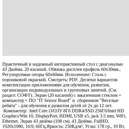
Практичный и надежный интерактивный стол с диагональю
43 Дюйма. 20 касаний. Обвязка дисплея профиль 60х30мм.,
Регулируемые опоры 60х60мм. Исполнение: Сталь с
порошковой окраской. Смотреть: PDF. Десятки вариантов
комплектации приложениями для обучения, развития,
организации индивидуальных и групповых занятий. (См.
раздел: СОФТ). Экран (20 касаний) с закаленным стеклом +
компьютер + ПО "IT Sensor Board" и сборником "Веселые
ребята" - для обучения и развития детей от 2х до 12 лет.
Компьютер: Intel Core i3/ОЗУ 8Гб DDR4/SSD 256Гб/Intel HD
Graphics/Win 10, DisplayPort, HDMI, USB х5, jack 3.5 mm, WiFi,
Ethernet. Экран 43 дюйма (108 см). 43 Дюйма. FullHD,
1920x1080, 16:9, 60Гц,Яркость: 250Кд/м², Углы: 178 гр., 10 Вт,