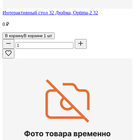
Интерактивный стол 32 Дюйма, Optima-2 32
0
₽
В корзину
В корзине
1
шт