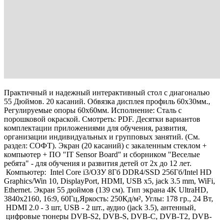
Практичный и надежный интерактивный стол с диагональю
55 Дюймов. 20 касаний. Обвязка дисплея профиль 60х30мм.,
Регулируемые опоры 60х60мм. Исполнение: Сталь с
порошковой окраской. Смотреть: PDF. Десятки вариантов
комплектации приложениями для обучения, развития,
организации индивидуальных и групповых занятий. (См.
раздел: СОФТ). Экран (20 касаний) с закаленным стеклом +
компьютер + ПО "IT Sensor Board" и сборником "Веселые
ребята" - для обучения и развития детей от 2х до 12 лет.
Компьютер: Intel Core i3/ОЗУ 8Гб DDR4/SSD 256Гб/Intel HD
Graphics/Win 10, DisplayPort, HDMI, USB х5, jack 3.5 mm, WiFi,
Ethernet. Экран 55 дюймов (139 см). Тип экрана 4K UltraHD,
3840x2160, 16:9, 60Гц,Яркость: 250Кд/м², Углы: 178 гр., 24 Вт,
HDMI 2.0 - 3 шт, USB - 2 шт., аудио (jack 3.5), антенный,
цифровые тюнеры DVB-S2, DVB-S, DVB-C, DVB-T2, DVB-