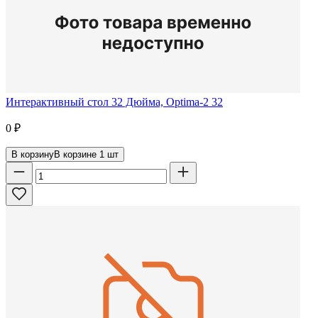
Интерактивный стол 32 Дюйма, Optima-2 32
0
₽
В корзину
В корзине
1
шт