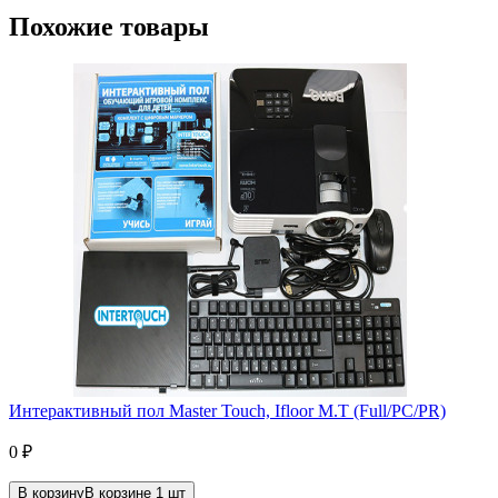
Похожие товары
Интерактивный пол Master Touch, Ifloor M.T (Full/PC/PR)
0
₽
В корзину
В корзине
1
шт