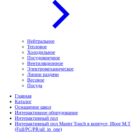
Нейтральное
Тепловое
Холодильное
Посудомоечное
Вентиляционное
Электромеханическое
Линии раздачи
Весовое
Посуда
Главная
Каталог
Оснащение школ
Интерактивное оборудование
Интерактивный пол
Интерактивный пол Master Touch в корпусе, Ifloor M.T
(Full/PC/PR/all_in_one)