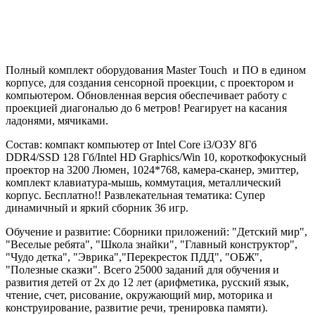
Полный комплект оборудования Master Touch и ПО в едином
корпусе, для создания сенсорной проекции, с проектором и
компьютером. Обновленная версия обеспечивает работу с
проекцией диагональю до 6 метров! Реагирует на касания
ладонями, мячиками.
Состав: компакт компьютер от Intel Core i3/ОЗУ 8Гб
DDR4/SSD 128 Гб/Intel HD Graphics/Win 10, короткофокусный
проектор на 3200 Люмен, 1024*768, камера-сканер, эмиттер,
комплект клавиатура-мышь, коммутация, металлический
корпус. Бесплатно!! Развлекательная тематика: Супер
динамичный и яркий сборник 36 игр.
Обучение и развитие: Сборники приложений: "Детский мир",
"Веселые ребята", "Школа знайки", "Главный конструктор",
"Чудо детка", "Эврика","Перекресток ПДД", "ОБЖ",
"Полезные сказки". Всего 25000 заданий для обучения и
развития детей от 2х до 12 лет (арифметика, русский язык,
чтение, счет, рисование, окружающий мир, моторика и
конструирование, развитие речи, тренировка памяти).